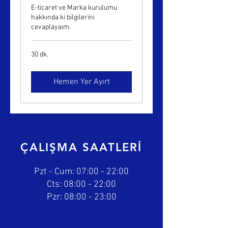
E-ticaret ve Marka kurulumu
hakkında ki bilgilerini
cevaplayaım.
30 dk.
Hemen Yer Ayırt
ÇALIŞMA SAATLERİ
Pzt - Cum: 07:00 - 22:00
​​Cts: 08:00 - 22:00
​Pzr: 08:00 - 23:00