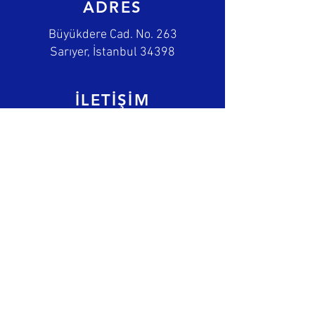
ADRES
Büyükdere Cad. No. 263
Sarıyer, İstanbul 34398
İLETİŞİM
(212) 234 56 78
bilgi@sitem.com
Hemen Abone Ol